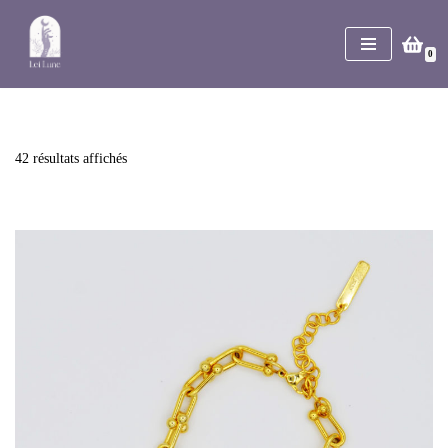
Aller
0
au
contenu
42 résultats affichés