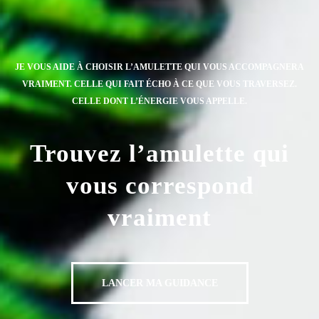
JE VOUS AIDE À CHOISIR L’AMULETTE QUI VOUS ACCOMPAGNERA
VRAIMENT. CELLE QUI FAIT ÉCHO À CE QUE VOUS TRAVERSEZ.
CELLE DONT L’ÉNERGIE VOUS APPELLE.
Trouvez l’amulette qui
vous correspond
vraiment
LANCER MA GUIDANCE