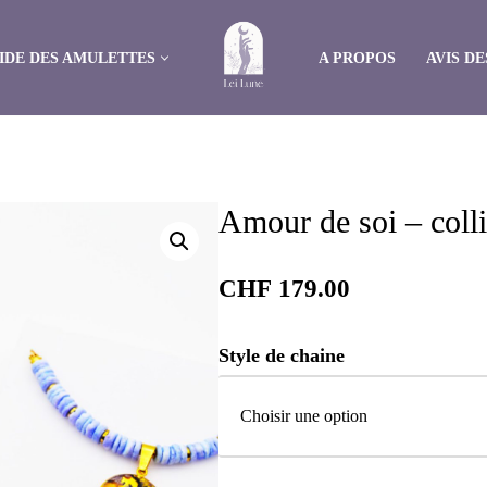
IDE DES AMULETTES
A PROPOS
AVIS DE
CHOISISSEZ VOTRE SOIN
AMOUR DE SOI
Amour de soi – coll
ANGOISSE ET STRESS
APAISEMENT DES ÉMOTIONS
CHF
179.00
ATTIRER L’ABONDANCE
Style de chaine
BLESSURE DE L’ÂME: ABANDON
BLESSURE DE L’ÂME: HUMILLIATION