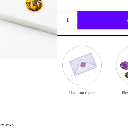
BLESSURE DE L’ÂME: REJET
BLESSURE DE L’ÂME: TRAHISON
BLESSURE DE L’ÂME: INJUSTICE
BLOCAGE INCONSCIENT
DÉVELOPPER SA SPIRITUALITÉ
LE PARDON
LIGNÉE FAMILIALE
Livraison rapide
Pier
OSER SE LANCER
PROCRÉATION
eviews
PROTECTION