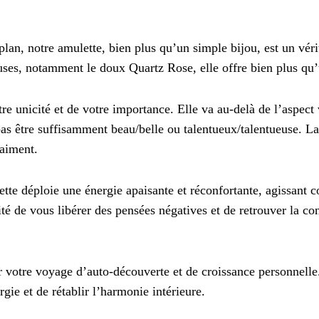
RÉÉQUILIBRE 7 CHAKRAS
lan, notre amulette, bien plus qu’un simple bijou, est un véri
VIES ANTÉRIEURES
uses, notamment le doux Quartz Rose, elle offre bien plus qu’
re unicité et de votre importance. Elle va au-delà de l’aspect 
pas être suffisamment beau/belle ou talentueux/talentueuse. La
raiment.
tte déploie une énergie apaisante et réconfortante, agissant 
lité de vous libérer des pensées négatives et de retrouver la c
votre voyage d’auto-découverte et de croissance personnelle.
gie et de rétablir l’harmonie intérieure.