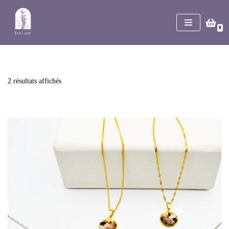
Aller
0
au
contenu
2 résultats affichés